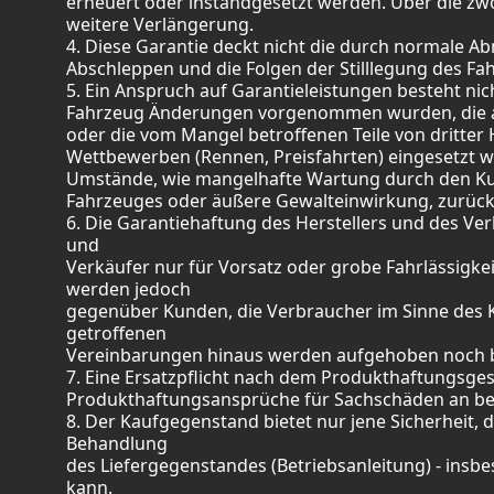
erneuert oder instandgesetzt werden. Über die zwö
weitere Verlängerung.
4. Diese Garantie deckt nicht die durch normale Ab
Abschleppen und die Folgen der Stilllegung des Fa
5. Ein Anspruch auf Garantieleistungen besteht 
Fahrzeug Änderungen vorgenommen wurden, die auße
oder die vom Mangel betroffenen Teile von dritte
Wettbewerben (Rennen, Preisfahrten) eingesetzt wo
Umstände, wie mangelhafte Wartung durch den K
Fahrzeuges oder äußere Gewalteinwirkung, zurückz
6. Die Garantiehaftung des Herstellers und des Ve
und
Verkäufer nur für Vorsatz oder grobe Fahrlässigk
werden jedoch
gegenüber Kunden, die Verbraucher im Sinne des K
getroffenen
Vereinbarungen hinaus werden aufgehoben noch 
7. Eine Ersatzpflicht nach dem Produkthaftungsgese
Produkthaftungsansprüche für Sachschäden an be
8. Der Kaufgegenstand bietet nur jene Sicherheit,
Behandlung
des Liefergegenstandes (Betriebsanleitung) - ins
kann.