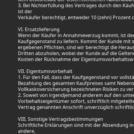
3. Bei Nichterfüllung des Vertrages durch den Kä
ist der
Verkäufer berechtigt, entweder 10 (zehn) Prozent
VI. Ersatzlieferung
Wenn der Käufer in Annahmeverzug kommt, ist der V
Kaufgegenstand zu liefern. Kommt der Kunde mit se
ergebenen Pflichten, sind wir berechtigt die Her
Dritten abzuholen, wobei der Kunde auf die Gelte
Kosten der Rücknahme der Eigentumsvorbehaltswar
VII. Eigentumsvorbehalt
1. Für den Fall, dass der Kaufgegenstand vor vollst
Bezahlung des gesamten Kaufpreises samt Nebenspe
Vollkaskoversicherung bezeichneten Risiken zu ver
2. Soweit von irgendjemand anderem auf den unter
Vorbehaltseigentümer sofort, schriftlich mitgeteilt
Vertrag genannten Anschrift unverzüglich schriftl
VIII. Sonstige Vertragsbestimmungen
Schriftliche Erklärungen sind mit der Absendung i
andere,