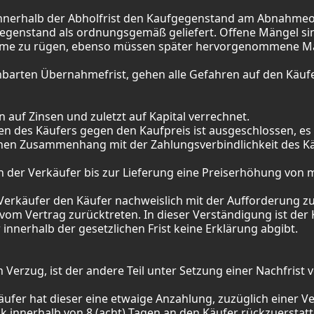
g innerhalb der Abholfrist den Kaufgegenstand am Abnahme
egenstand als ordnungsgemäß geliefert. Offene Mängel si
hme zu rügen, ebenso müssen später hervorgenommene Mä
inbarten Übernahmefrist, gehen alle Gefahren auf den Käuf
auf Zinsen und zuletzt auf Kapital verrechnet.
 des Käufers gegen den Kaufpreis ist ausgeschlossen, es 
hen Zusammenhang mit der Zahlungsverbindlichkeit des Käuf
 der Verkäufer bis zur Lieferung eine Preiserhöhung von m
 Verkäufer den Käufer nachweislich mit der Aufforderung 
, vom Vertrag zurücktreten. In dieser Verständigung ist der
innerhalb der gesetzlichen Frist keine Erklärung abgibt.
 in Verzug, ist der andere Teil unter Setzung einer Nachfris
äufer hat dieser eine etwaige Anzahlung, zuzüglich einer Ve
k innerhalb von 8 (acht) Tagen an den Käufer rückzuerstat