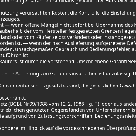
lfmonatige Garantiefrist hinaus gewährt der Hersteller au
nützung verursachten Kosten, die Kontrolle, die Einstellun
hrzeuges.
nicht — wenn offene Mängel nicht sofort bei Übernahme d
rhalb der vom Hersteller festgesetzten Grenzen liegen, O
r Hand oder vom Käufer selbst verändert oder instandgeset
rden ist, — wenn der nach Auslieferung aufgetretene Defe
unden, unsachgemäßen Gebrauch und Bedienungsfehler, a
uführen ist.
rkäufers ist durch die vorstehend umschriebene Garantielei
eit. Eine Abtretung von Garantieansprüchen ist unzulässig
onsumentenschutzgesetztes sind, die gesetzlichen Gewährl
beschränkt.
tz (BGBl. Nr.99/1988 vom 12. 2. 1988 i. g. F.), oder aus a
trieblichen genutzten Gegenständen von Unternehmern is
 die aufgrund von Zulassungsvorschriften, Bedienungsanleit
besondere im Hinblick auf die vorgeschriebenen Überprüfu