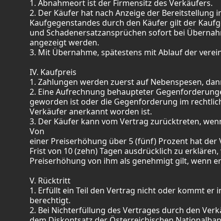
1. Abnahmeort ist der Firmensitz des Verkäufers.
2. Der Käufer hat nach Anzeige der Bereitstellun
Kaufgegenstandes durch den Käufer gilt der Kaufg
und Schadenersatzansprüchen sofort bei Überna
angezeigt werden.
3. Mit Übernahme, spätestens mit Ablauf der vere
IV. Kaufpreis
1. Zahlungen werden zuerst auf Nebenspesen, dann 
2. Eine Aufrechnung behaupteter Gegenforderungen
geworden ist oder die Gegenforderung im rechtlic
Verkäufer anerkannt worden ist.
3. Der Käufer kann vom Vertrag zurücktreten, wenn
Von
einer Preiserhöhung über 5 (fünf) Prozent hat der
Frist von 10 (zehn) Tagen ausdrücklich zu erklären
Preiserhöhung von ihm als genehmigt gilt, wenn er 
V. Rücktritt
1. Erfüllt ein Teil den Vertrag nicht oder kommt er
berechtigt.
2. Bei Nichterfüllung des Vertrages durch den Verk
dem Diskontsatz der Österreichischen Nationalban